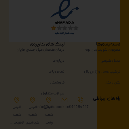
دسته‌بندی‌ها
لینک های کاربردی
معجون تقویت بدن vip
درمان کاهش میل جنسی آقایان
عسل طبیعی
درباره ما
ترکیب عسل و ژل رویال
تماس با ما
گرده گل
فروشگاه
سوالات متداول
راه های ارتباطی
021284217
آدرس
info@kandoook.com
آدرس
آدرس
شعبه
شعبه
شعبه
رشت:
کیاشهر:
لاهیجان: