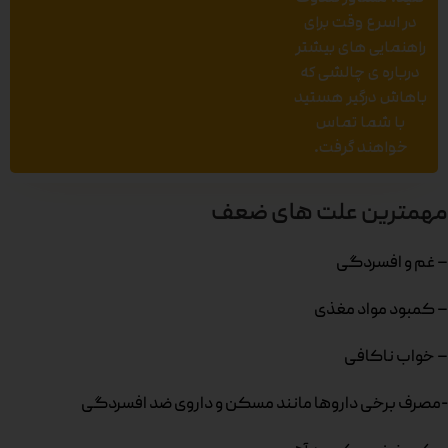
در اسرع وقت برای
راهنمایی های بیشتر
درباره ی چالشی که
باهاش درگیر هستید
با شما تماس
خواهند گرفت.
مهمترین علت های ضعف
– غم و افسردگی
– کمبود مواد مغذی
– خواب ناکافی
-مصرف برخی داروها مانند مسکن و داروی ضد افسردگی