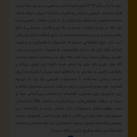
خود را از آذر سال ۱۳۹۲شروع کرده است و سعی بر این بود که عسل
های صدرصد طبیعی ،درمانی و کمیاب به شما عزیزان عرضه بدهد
ساخت معجون کندوک برای اولین بار در ایران دقیقا در همین راستا
بود که در زمینه سلامت جنسی و بالا بردن قدرت جسمانی و دفع
بلغم و سردی بدن و مغز معجزه کرد و نتایج شگفت انگیزی براش
ثبت شد. تیم تحقیقاتی مجموعه کندوک با همکاری و مشورت
اساتید طراز اول طب سنتی کشورمون به فرمول جادویی این بمب
تقویتی بینظیر دست پیدا کرد که برای بدن معجزه میکند رضایت
30 هزار نفری که برای ما اعلام شده گواه این اتفاق بزرگه و
بازگشت آرامش و سلامتی به خانه‌های شما عزیزان انگیزه ما را برای
خدمت رسانی صادقانه با محصولات طبیعی بالا برد تا بتونیم
فعالیت خودمونو گسترش بدیم. دریافت تندیس محصول سالم و
برتر کشوری برای معجون کندوک در اجلاس بین‌المللی صدا و
سیما و دریافت گواهی‌های بین‌المللی از سازمان QAL انگلستان
سند موفقیت‌های محصولات ناب ایشان بوده و کارنامه‌ی این
مجموعه‌ی خوشنام را پررنگ‌تر از قبل کرده است. فراموش نکنید
معجون کندوک فرمول و مواد اختصاصی داره که مختص مجموعه
کندوک می باشد و هیچ جایی دیگه نیست!