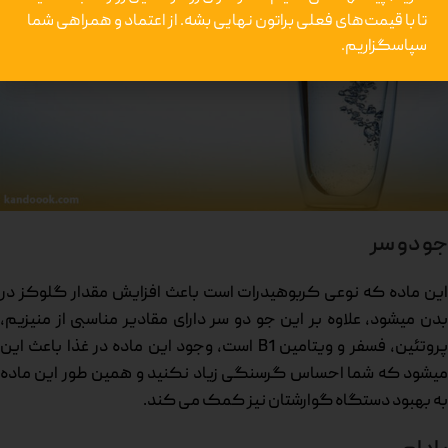
تا با قیمت‌های فعلی براتون نهایی بشه.
از اعتماد و همراهی شما
سپاسگزاریم.
جو دو سر
این ماده که نوعی کربوهیدرات است باعث افزایش مقدار گلوکز در
بدن میشود، علاوه بر این جو دو سر دارای مقادیر مناسبی از منیزیم،
پروتئین، فسفر و ویتامین B1 است، وجود این ماده در غذا باعث این
میشود که شما احساس گرسنگی زیاد نکنید و همین طور این ماده
به بهبود دستگاه گوارشتان نیز کمک می کند.