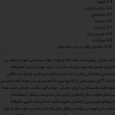
4.3.
قهوه
4.4.
روغن نارگیل
4.5.
تخم مرغ
4.6.
ماست
4.7.
زنجبیل
4.8.
شیرین بیان
4.9.
مرکبات
4.10.
معجون تقویت بدن کندوک
باید برایتان پیش آمده باشد که صبح از خواب بیدار می شوید اینقدر بی
انرژی و کسل هستید نای بلند شدن از جای خود را ندارید! همیشه
احساس خستگی بیش از حد دارید و فکر می کنید استراحت کافی
ندارید؟! این مورد یکی از شایع ترین علائم سردی بدن بوده که منجر می
شود افراد همیشه بی انرژی، کسل، خواب آلود باشند. ممکن است شما
نیز مثل افراد دیگر راه های زیادی مثل استراحت بیشتر، استفاده از
داروهای شیمیایی را امتحان کرده باشید اما نتیجه دائمی نگرفته
باشید. این مورد می تواند در طول زمان به حدی تشدید شود که به روان