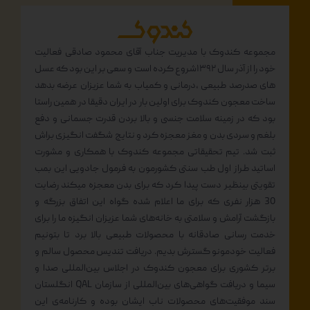
مجموعه کندوک با مدیریت جناب آقای محمود صادقی فعالیت
خود را از آذر سال ۱۳۹۲شروع کرده است و سعی بر این بود که عسل
های صدرصد طبیعی ،درمانی و کمیاب به شما عزیزان عرضه بدهد
ساخت معجون کندوک برای اولین بار در ایران دقیقا در همین راستا
بود که در زمینه سلامت جنسی و بالا بردن قدرت جسمانی و دفع
بلغم و سردی بدن و مغز معجزه کرد و نتایج شگفت انگیزی براش
ثبت شد. تیم تحقیقاتی مجموعه کندوک با همکاری و مشورت
اساتید طراز اول طب سنتی کشورمون به فرمول جادویی این بمب
تقویتی بینظیر دست پیدا کرد که برای بدن معجزه میکند رضایت
30 هزار نفری که برای ما اعلام شده گواه این اتفاق بزرگه و
بازگشت آرامش و سلامتی به خانه‌های شما عزیزان انگیزه ما را برای
خدمت رسانی صادقانه با محصولات طبیعی بالا برد تا بتونیم
فعالیت خودمونو گسترش بدیم. دریافت تندیس محصول سالم و
برتر کشوری برای معجون کندوک در اجلاس بین‌المللی صدا و
سیما و دریافت گواهی‌های بین‌المللی از سازمان QAL انگلستان
سند موفقیت‌های محصولات ناب ایشان بوده و کارنامه‌ی این