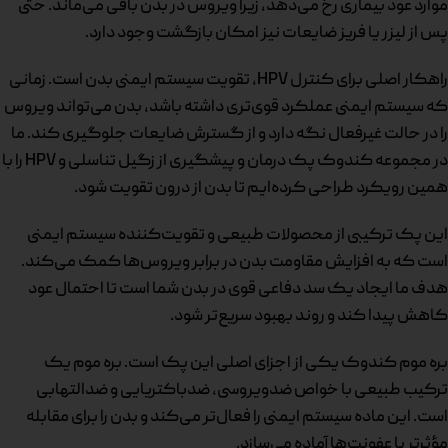
موارد عود بیماری رخ می‌دهد، زیرا ویروس در بدن باقی می‌ماند. حتی
پس از لیزر یا فریز ضایعات نیز امکان بازگشت وجود دارد.
راهکار اصلی برای کنترل HPV، تقویت سیستم ایمنی بدن است. زمانی
که سیستم ایمنی عملکرد قوی‌تری داشته باشد، بدن می‌تواند ویروس
را در حالت غیرفعال نگه دارد و از گسترش ضایعات جلوگیری کند. ما
در مجموعه کندوک پک درمان و پیشگیری از زگیل تناسلی و HPV را با
همین رویکرد طراحی کرده‌ایم تا بدن از درون تقویت شود.
این پک ترکیبی از محصولات طبیعی و تقویت‌کننده سیستم ایمنی
است که به افزایش مقاومت بدن در برابر ویروس‌ها کمک می‌کند.
هدف ما ایجاد یک سد دفاعی قوی در بدن شما است تا احتمال عود
کاهش پیدا کند و روند بهبود سریع‌تر شود.
بره موم کندوک یکی از اجزای اصلی این پک است. بره موم یک
ترکیب طبیعی با خواص ضدویروسی، ضدباکتریایی و ضدالتهابی
است. این ماده سیستم ایمنی را فعال‌تر می‌کند و بدن را برای مقابله
مؤثرتر با عفونت‌ها آماده می‌سازد.