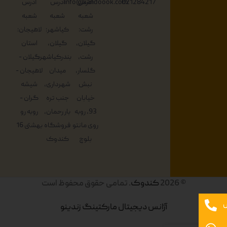
021284217
آدرس
info@kandoook.com
آدرس
آدرس
شعبه
شعبه
شعبه
رشت:
کیاشهر:
لاهیجان:
گیلان،
گیلان،
استان
رشت،
بندرکیاشهر،
گیلان -
گلسار،
میدان
لاهیجان -
نبش
شهرداری،
شیشه
خیابان
جنب تره
گران -
93، روبه
بار رحمان،
روبه رو
روی مانتو
فروشگاه
بهشتی 16
بلوچ
کندوک
© 2026
کندوک
. تمامی حقوق محفوظ است
آژانس دیجیتال مارکتینگ زندینو