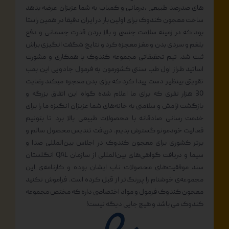
های صدرصد طبیعی ،درمانی و کمیاب به شما عزیزان عرضه بدهد
ساخت معجون کندوک برای اولین بار در ایران دقیقا در همین راستا
بود که در زمینه سلامت جنسی و بالا بردن قدرت جسمانی و دفع
بلغم و سردی بدن و مغز معجزه کرد و نتایج شگفت انگیزی براش
ثبت شد. تیم تحقیقاتی مجموعه کندوک با همکاری و مشورت
اساتید طراز اول طب سنتی کشورمون به فرمول جادویی این بمب
تقویتی بینظیر دست پیدا کرد که برای بدن معجزه میکند رضایت
30 هزار نفری که برای ما اعلام شده گواه این اتفاق بزرگه و
بازگشت آرامش و سلامتی به خانه‌های شما عزیزان انگیزه ما را برای
خدمت رسانی صادقانه با محصولات طبیعی بالا برد تا بتونیم
فعالیت خودمونو گسترش بدیم. دریافت تندیس محصول سالم و
برتر کشوری برای معجون کندوک در اجلاس بین‌المللی صدا و
سیما و دریافت گواهی‌های بین‌المللی از سازمان QAL انگلستان
سند موفقیت‌های محصولات ناب ایشان بوده و کارنامه‌ی این
مجموعه‌ی خوشنام را پررنگ‌تر از قبل کرده است. فراموش نکنید
معجون کندوک فرمول و مواد اختصاصی داره که مختص مجموعه
کندوک می باشد و هیچ جایی دیگه نیست!