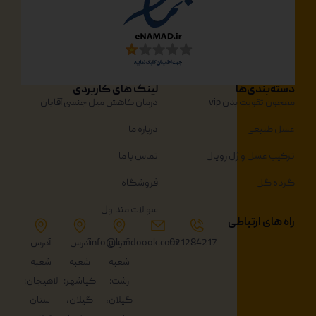
دسته‌بندی‌ها
لینک های کاربردی
معجون تقویت بدن vip
درمان کاهش میل جنسی آقایان
عسل طبیعی
درباره ما
ترکیب عسل و ژل رویال
تماس با ما
گرده گل
فروشگاه
سوالات متداول
راه های ارتباطی
021284217
آدرس
info@kandoook.com
آدرس
آدرس
شعبه
شعبه
شعبه
رشت:
کیاشهر:
لاهیجان:
گیلان،
گیلان،
استان